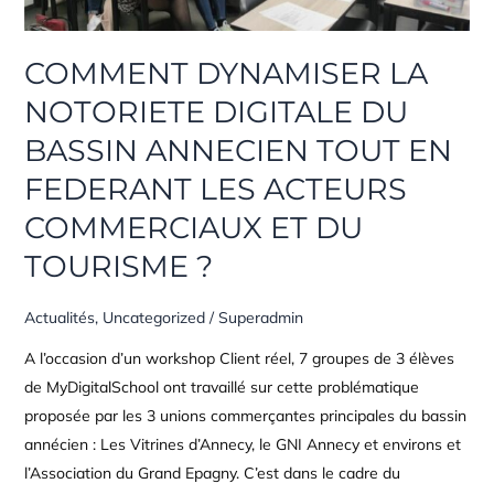
ANNECIEN
TOUT
EN
COMMENT DYNAMISER LA
FEDERANT
NOTORIETE DIGITALE DU
LES
BASSIN ANNECIEN TOUT EN
ACTEURS
COMMERCIAUX
FEDERANT LES ACTEURS
ET
COMMERCIAUX ET DU
DU
TOURISME ?
TOURISME
?
Actualités
,
Uncategorized
/
Superadmin
A l’occasion d’un workshop Client réel, 7 groupes de 3 élèves
de MyDigitalSchool ont travaillé sur cette problématique
proposée par les 3 unions commerçantes principales du bassin
annécien : Les Vitrines d’Annecy, le GNI Annecy et environs et
l’Association du Grand Epagny. C’est dans le cadre du