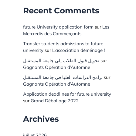
Recent Comments
future University application form
sur
Les
Mercredis des Commerçants
Transfer students admissions to future
university
sur
L’association déménage !
تحويل قبول الطلاب إلى جامعة المستقبل
sur
Gagnants Opération d’Automne
برامج الدراسات العليا في جامعة المستقبل
sur
Gagnants Opération d’Automne
Application deadlines for future university
sur
Grand Déballage 2022
Archives
juillet 2026