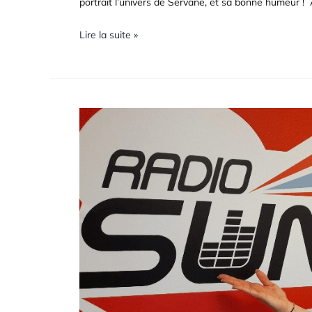
portrait l’univers de Servane, et sa bonne humeur ! 
Lire la suite »
PORTRAIT
DE
COMMERÇANT
Natur
House