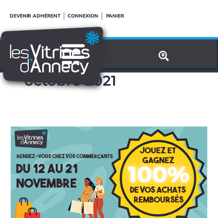
Aller
DEVENIR ADHÉRENT
CONNEXION
PANIER
au
contenu
octobre 2021
Opération
commerciale
d’automne