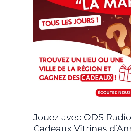
Radio
et
remportez
des
Chèques
Cadeaux
Vitrines
d’Annecy
!
Jouez avec ODS Radio
Cadeaux Vitrines d’An