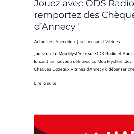
Jouez avec ODS Radio
remportez des Chèque
d’Annecy !
Actualités
,
Animation
,
Jeu concours
/
Vitrines
Jouez à « La Map Mystère » sur ODS Radio et Rad
lancent un nouveau défi avec La Map Mystère :devine
Chèques Cadeaux Vitrines d’Annecy à dépenser ch
Lire la suite »
Jouez
avec
ODS