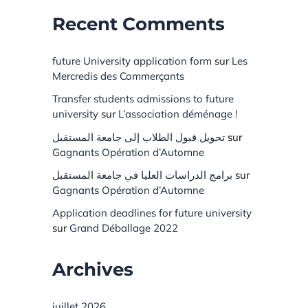
Recent Comments
future University application form
sur
Les
Mercredis des Commerçants
Transfer students admissions to future
university
sur
L’association déménage !
تحويل قبول الطلاب إلى جامعة المستقبل
sur
Gagnants Opération d’Automne
برامج الدراسات العليا في جامعة المستقبل
sur
Gagnants Opération d’Automne
Application deadlines for future university
sur
Grand Déballage 2022
Archives
juillet 2026