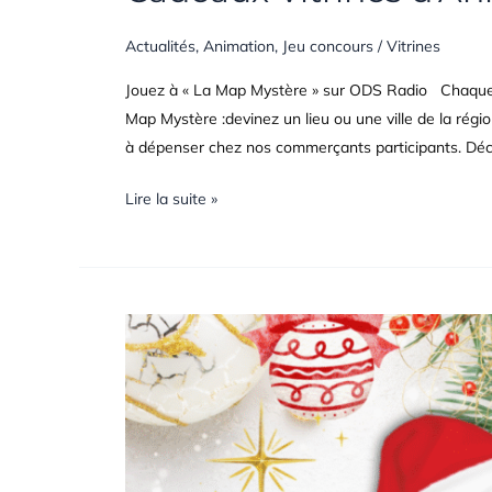
Actualités
,
Animation
,
Jeu concours
/
Vitrines
Jouez à « La Map Mystère » sur ODS Radio Chaque 
Map Mystère :devinez un lieu ou une ville de la ré
à dépenser chez nos commerçants participants. Dé
Lire la suite »
UNE
VITRINE
DE
NOËL
À
GAGNER