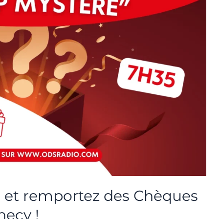
 et remportez des Chèques
necy !