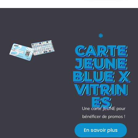
CARTE
JEUNE
BLUE X
VITRIN
ES
Une carte JEUNE pour
bénéficer de promos !
En savoir plus