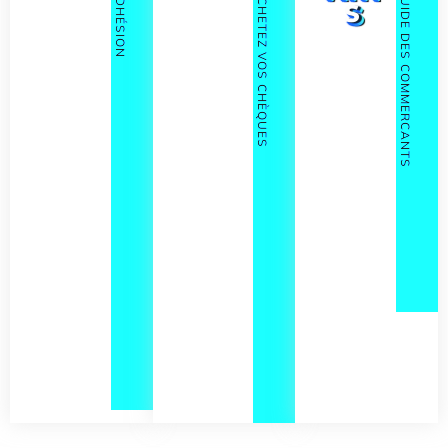
A
A
G
S
Adhérez
Une
à
démarch
l'associa
e
tion en
proactiv
Toutes
créant
e,
les
votre
soutene
bonnes
compte
z un
adresses
et votre
projet
du
profil,
collectif
commer
puis
local,
ce et de
sélectio
porteur
l'artisan
nnez
et
at local.
l'offre
pérenne
qui
et
correspo
récompe
nd le
nsez vos
+
mieux à
salariés
vos
en leur
besoins.
faisant
plaisir.
+
+