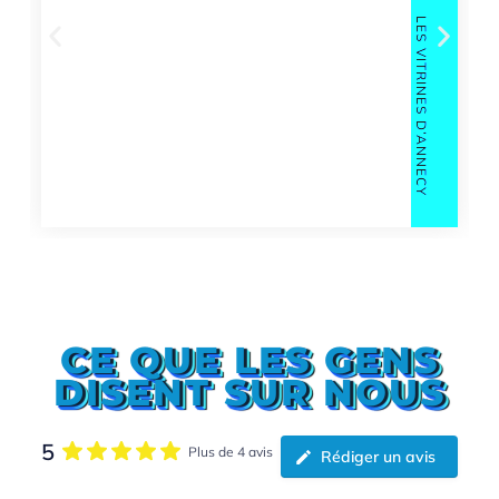
Retrouvez les portraits de nos
L
adhérents réalisés chaque mois par
Bim Agency pour Les Vitrines....
+
CE QUE LES GENS
DISENT SUR NOUS
5
Plus de 4 avis
Rédiger un avis