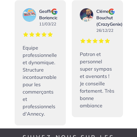
Geoffrey
Clément
Boriancic
Bouchut
nix)
11/03/22
(CrazyGenix)
26/12/22
Equipe
Patron et
professionnelle
personnel
et dynamique.
super sympas
Structure
et avenants !
incontournable
Je conseille
pour les
s
fortement. Très
commerçants
bonne
et
ambiance
professionnels
d'Annecy.