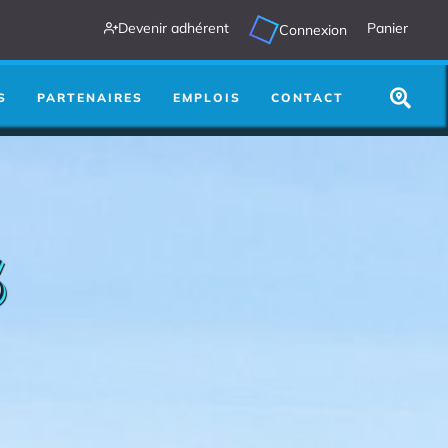
Devenir adhérent
Panier
Connexion
utre chose :
Search
...
S
PARTENAIRES
EMPLOIS
CONTACT
s