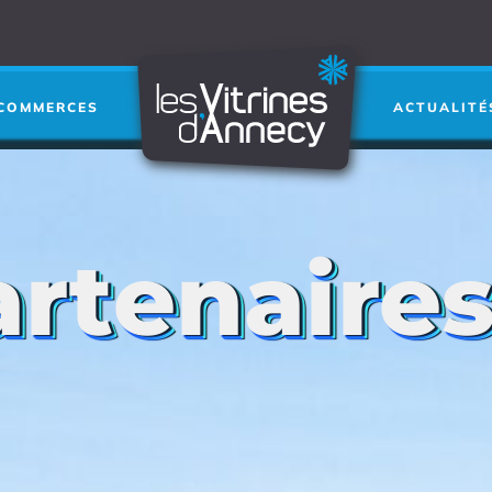
Je cherche a
RECHERCHER
➜
COMMERCES
ACTUALITÉ
rtenaire