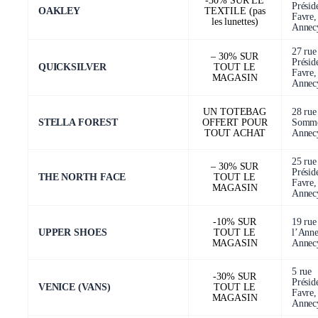
-30% SUR LE
Présid
OAKLEY
TEXTILE (pas
Favre,
les lunettes)
Annec
27 rue
– 30% SUR
Présid
QUICKSILVER
TOUT LE
Favre,
MAGASIN
Annec
UN TOTEBAG
28 rue
STELLA FOREST
OFFERT POUR
Sommei
TOUT ACHAT
Annec
25 rue
– 30% SUR
Présid
THE NORTH FACE
TOUT LE
Favre,
MAGASIN
Annec
-10% SUR
19 rue
UPPER SHOES
TOUT LE
l’Anne
MAGASIN
Annec
5 rue
-30% SUR
Présid
VENICE (VANS)
TOUT LE
Favre,
MAGASIN
Annec