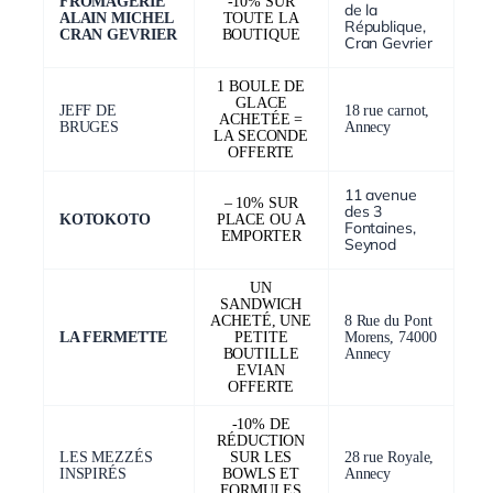
FROMAGERIE
-10% SUR
de la
ALAIN MICHEL
TOUTE LA
République,
CRAN GEVRIER
BOUTIQUE
Cran Gevrier
1 BOULE DE
GLACE
JEFF DE
18 rue carnot,
ACHETÉE =
BRUGES
Annecy
LA SECONDE
OFFERTE
11 avenue
– 10% SUR
des 3
KOTOKOTO
PLACE OU A
Fontaines,
EMPORTER
Seynod
UN
SANDWICH
ACHETÉ, UNE
8 Rue du Pont
LA FERMETTE
PETITE
Morens, 74000
BOUTILLE
Annecy
EVIAN
OFFERTE
-10% DE
RÉDUCTION
LES MEZZÉS
SUR LES
28 rue Royale,
INSPIRÉS
BOWLS ET
Annecy
FORMULES