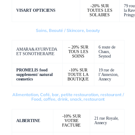
-20% SUR
79 rou
VISART OPTICIENS
TOUTES LES
la Rav
SOLAIRES
Pring
Soins, Beauté / Skincare, beauty
– 20% SUR
6 route de
AMARA&AYURVEDA
TOUS LES
Chaux,
ET SONOTHERAPIE
SOINS
Seynod
PROMELIS food
-10% SUR
19 rue de
supplement/ natural
TOUTE LA
l’Annexion,
cosmetics
BOUTIQUE
Annecy
Alimentation, Café, bar, petite restauration, restaurant /
Food, coffee, drink, snack, restaurant
-10% SUR
21 rue Royale,
ALBERTINE
VOTRE
Annecy
FACTURE