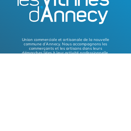
Union commerciale et artisanale de la nouvelle
commune d’Annecy. Nous accompagnons les
commerçants et les artisans dans leurs
démarches liées à leur activité professionnelle.
Nos coordonnées
7bis, rue du pré paillard 74940
Annecy le vieux
+33 04 50 05 07 97
contact@vitrinesannecy.fr