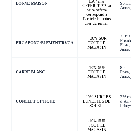
LA 4eme
BONNE MAISON
Sommei
OFFERTE.* *La
Annec
paire offerte
correspond à
l’article le moins
cher du panier.
25 rue
– 30% SUR
Présid
BILLABONG/ELEMENT/RVCA
TOUT LE
Favre,
MAGASIN
Annec
-10% SUR
8 rue 
CARRE BLANC
TOUT LE
Poste,
MAGASIN
Annec
– 10% SUR LES
226 ro
CONCEPT OPTIQUE
LUNETTES DE
d’Ann
SOLEIL
Pring
-10% SUR
TOUT LE
MAGASIN