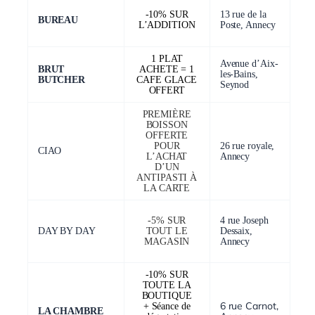
-10% SUR
13 rue de la
BUREAU
L’ADDITION
Poste, Annecy
1 PLAT
Avenue d’Aix-
BRUT
ACHETE = 1
les-Bains,
BUTCHER
CAFE GLACE
Seynod
OFFERT
PREMIÈRE
BOISSON
OFFERTE
POUR
26 rue royale,
CIAO
L’ACHAT
Annecy
D’UN
ANTIPASTI À
LA CARTE
-5% SUR
4 rue Joseph
DAY BY DAY
TOUT LE
Dessaix,
MAGASIN
Annecy
-10% SUR
TOUTE LA
BOUTIQUE
6 rue Carnot,
+ Séance de
LA CHAMBRE