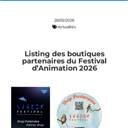
u
e
a
c
r
y
28/05/2026
e
Actualités
Listing des boutiques
partenaires du Festival
d’Animation 2026