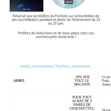
Réservé aux accrédités du Festival, sur présentation de
son accréditation pendant la durée de l’événement du 21
au 27 juin.
Profitez de réductions et de bons plans chez vos
commerçants annéciens !
Mode, accessoires / Fashion, accesories
-10% SUR
11 rue
AIMEE
TOUT LE
Poste,
MAGASIN
Annec
POUR TOUT
ACHAT DE 3
PAIRES DE
CHAUSSETTES,
34 rue