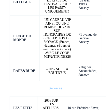
DERIVES DU
rue Jean
BD FUGUE
FESTIVAL (POUR
Jaurès,
LES PASS74
Annecy
UNIQUEMENT)
UN CADEAU VIP
AINSI QU’UNE
REMISE DE -25%
SUR
HONORAIRES DE
71 avenue de
ELOGE DU
CONCEPTION DE
Genève,
MONDE
VOYAGE (France,
Annecy
étranger, séjours et
séminaire à Annecy)
AVEC LE CODE
MIFAVITRINES26
7 fbg des
– 10% SUR LA
RARE&RUDE
Annonciades,
BOUTIQUE
Annecy
Services
-20% SUR
LES
LES PETITS
ATELIERS
10 rue Président Favre,