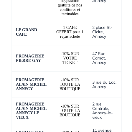
Annecy
dégustation
gratuite de nos
confitures et
tartinables
2 place St-
1 CAFE
LE GRAND
Claire,
OFFERT pour 1
CAFE
Annecy
repas acheté
47 Rue
-10% SUR
FROMAGERIE
Carnot,
VOTRE
PIERRE GAY
Annecy
TICKET
FROMAGERIE
-10% SUR
3 rue du Lac,
ALAIN MICHEL
TOUTE LA
Annecy
ANNECY
BOUTIQUE
2 rue
FROMAGERIE
-10% SUR
Centrale,
ALAIN MICHEL
TOUTE LA
Annecy-le-
ANNECY LE
BOUTIQUE
vieux
VIEUX
11 avenue