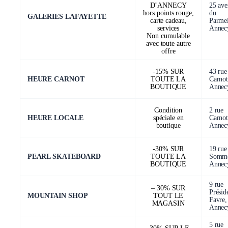
D’ANNECY
25 av
hors points rouge,
du
GALERIES LAFAYETTE
carte cadeau,
Parme
services
Annec
Non cumulable
avec toute autre
offre
-15% SUR
43 rue
HEURE CARNOT
TOUTE LA
Carnot
BOUTIQUE
Annec
Condition
2 rue
HEURE LOCALE
spéciale en
Carnot
boutique
Annec
-30% SUR
19 rue
PEARL SKATEBOARD
TOUTE LA
Sommei
BOUTIQUE
Annec
9 rue
– 30% SUR
Présid
MOUNTAIN SHOP
TOUT LE
Favre,
MAGASIN
Annec
5 rue