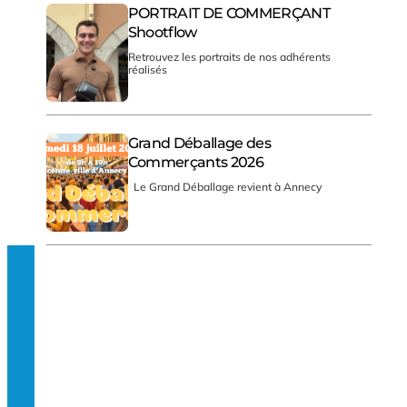
PORTRAIT DE COMMERÇANT
Shootflow
Retrouvez les portraits de nos adhérents
réalisés
Grand Déballage des
Commerçants 2026
Le Grand Déballage revient à Annecy