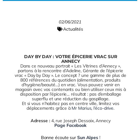
u
e
a
c
r
y
02/06/2021
e
Actualités
DAY BY DAY : VOTRE ÉPICERIE VRAC SUR
ANNECY
Dans ce nouveau portrait « Les Vitrines d’Annecy »,
partons à la rencontre d’Adeline, Gérante de l’épicerie
vrac « Day by Day ». Le concept ? une gamme de plus de
800 références du quotidien (alimentation, produits
d’hygiène/beauté…) en vrac. Vous pouvez venir en
magasin avec vos contenants ou bien utiliser ceux mis à
disposition par l’épicerie… résultat : pas d’emballage
superflu et une réduction du gaspillage.
Et si vous n’habitez pas en centre ville, limitez vos
déplacements grâce à
Mr Marius, l’éco-drive.
Adresse :
4, rue Joseph Dessaix, Annecy
Page Facebook
Bonne écoute sur
Sun Alpes
!