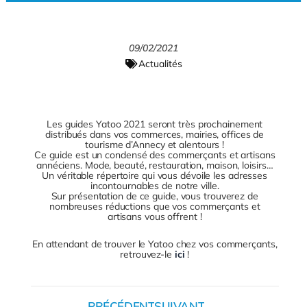
u
e
a
c
r
y
09/02/2021
e
Actualités
Les guides Yatoo 2021 seront très prochainement
distribués dans vos commerces, mairies, offices de
tourisme d’Annecy et alentours !
Ce guide est un condensé des commerçants et artisans
annéciens. Mode, beauté, restauration, maison, loisirs…
Un véritable répertoire qui vous dévoile les adresses
incontournables de notre ville.
Sur présentation de ce guide, vous trouverez de
nombreuses réductions que vos commerçants et
artisans vous offrent !
En attendant de trouver le Yatoo chez vos commerçants,
retrouvez-le
ici
!
PRÉCÉDENT
SUIVANT