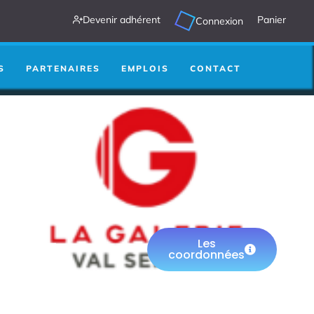
Devenir adhérent
Panier
Connexion
S
PARTENAIRES
EMPLOIS
CONTACT
URS -
Les
MNOZ
coordonnées