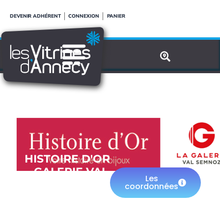
Aller
DEVENIR ADHÉRENT
CONNEXION
PANIER
au
contenu
HISTOIRE D'OR
- GALERIE VAL
Les
SEMNOZ
coordonnées