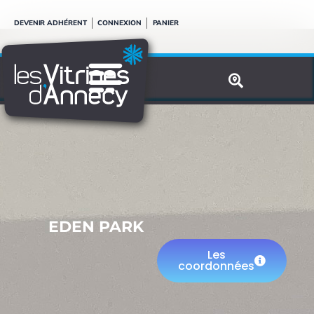
Aller
DEVENIR ADHÉRENT
CONNEXION
PANIER
au
contenu
EDEN PARK
Les
coordonnées