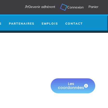
Devenir adhérent
Panier
Connexion
S
PARTENAIRES
EMPLOIS
CONTACT
ÈRE
Les
coordonnées