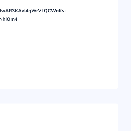
clid=IwAR3KAvl4qWrVLQCWaKv-
HNhiOm4