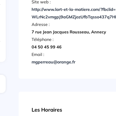
Site web :
http://www.lart-et-la-matiere.com/?fb
WLrNc2vmgpJ9aGMZjozUfbTqsso437q7
Adresse :
7 rue Jean Jacques Rousseau, Annecy
Téléphone :
04 50 45 99 46
Email :
mgperreau@orange.fr
Les Horaires