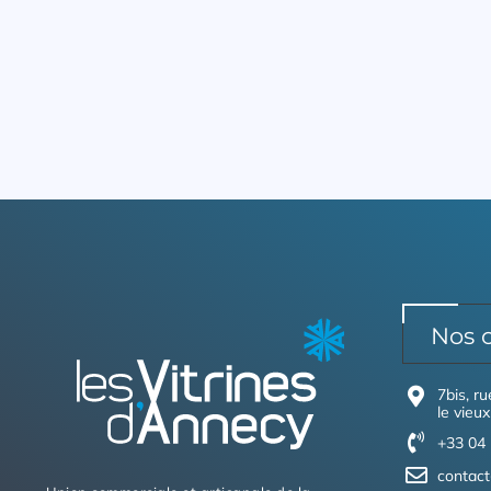
Nos 
7bis, r
le vieux
+33 04 
contact