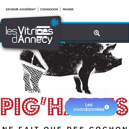
Aller
DEVENIR ADHÉRENT
CONNEXION
PANIER
au
contenu
PIG'HALLES
Les
coordonnées