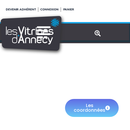
Aller
DEVENIR ADHÉRENT
CONNEXION
PANIER
au
contenu
TBS
Les
coordonnées