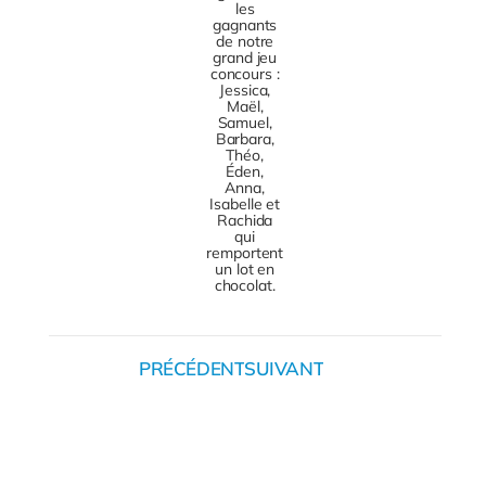
les
gagnants
de notre
grand jeu
concours :
Jessica,
Maël,
Samuel,
Barbara,
Théo,
Éden,
Anna,
Isabelle et
Rachida
qui
remportent
un lot en
chocolat.
PRÉCÉDENT
SUIVANT