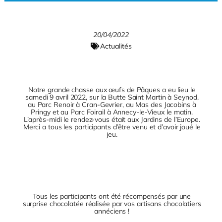
u
e
a
c
r
y
20/04/2022
e
Actualités
Notre grande chasse aux œufs de Pâques a eu lieu le
samedi 9 avril 2022, sur la Butte Saint Martin à Seynod,
au Parc Renoir à Cran-Gevrier, au Mas des Jacobins à
Pringy et au Parc Foirail à Annecy-le-Vieux le matin.
L’après-midi le rendez-vous était aux Jardins de l’Europe.
Merci a tous les participants d’être venu et d’avoir joué le
jeu.
Tous les participants ont été récompensés par une
surprise chocolatée réalisée par vos artisans chocolatiers
annéciens !