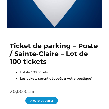
Ticket de parking – Poste
/ Sainte-Claire – Lot de
100 tickets
Lot de 100 tickets
Les tickets seront déposés à votre boutique*
70,00
€
- HT
quantité
Ajouter au panier
de