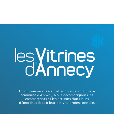
Ticket
de
parking
-
Poste
/
Sainte-
Claire
-
Lot
de
100
tickets
Union commerciale et artisanale de la nouvelle
commune d’Annecy. Nous accompagnons les
commerçants et les artisans dans leurs
démarches liées à leur activité professionnelle.