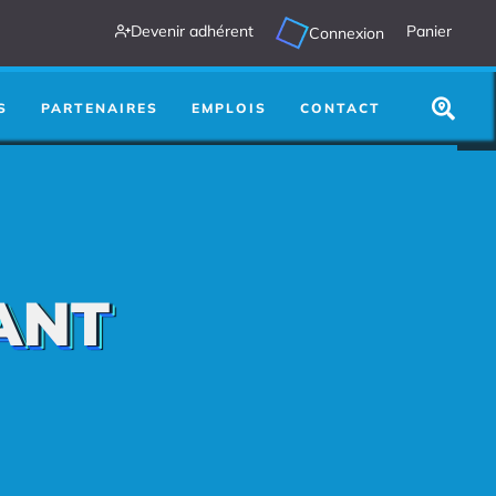
Devenir adhérent
Panier
Connexion
utre chose :
Search
...
S
PARTENAIRES
EMPLOIS
CONTACT
ANT