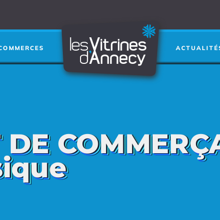
Je cherche a
RECHERCHER
➜
COMMERCES
ACTUALITÉ
T DE COMMERÇ
sique