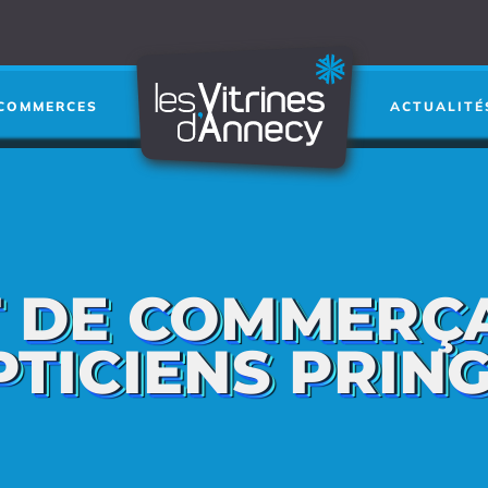
Je cherche a
RECHERCHER
➜
COMMERCES
ACTUALITÉ
T DE COMMERÇ
PTICIENS PRIN