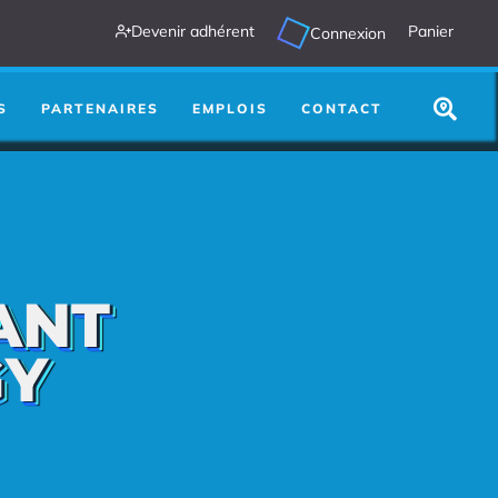
Devenir adhérent
Panier
Connexion
utre chose :
Search
...
S
PARTENAIRES
EMPLOIS
CONTACT
ANT
GY