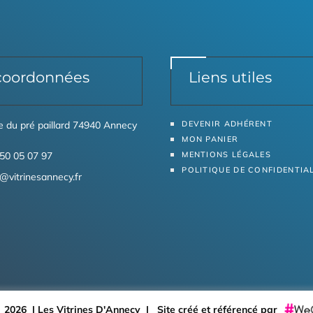
coordonnées
Liens utiles
ue du pré paillard 74940 Annecy
DEVENIR ADHÉRENT
MON PANIER
50 05 07 97
MENTIONS LÉGALES
POLITIQUE DE CONFIDENTIA
@vitrinesannecy.fr
 2026 | Les Vitrines D'Annecy |
Site créé et référencé par