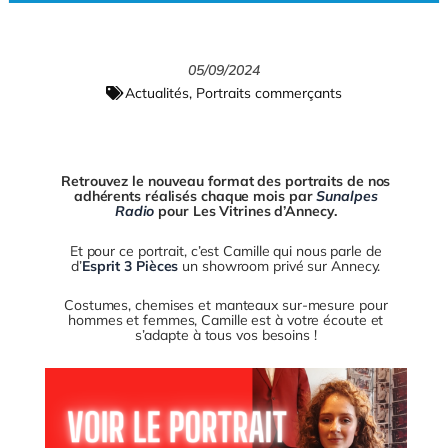
u
e
a
c
r
y
05/09/2024
e
Actualités
,
Portraits commerçants
Retrouvez le nouveau format des portraits de nos
adhérents réalisés chaque mois par
Sunalpes
Radio
pour Les Vitrines d’Annecy.
Et pour ce portrait, c’est Camille qui nous parle de
d’
Esprit 3 Pièces
un showroom privé sur Annecy.
Costumes, chemises et manteaux sur-mesure pour
hommes et femmes, Camille est à votre écoute et
s’adapte à tous vos besoins !