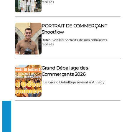
réalisés
PORTRAIT DE COMMERÇANT
Shootflow
Retrouvez les portraits de nos adhérents
réalisés
Grand Déballage des
Commerçants 2026
Le Grand Déballage revient à Annecy