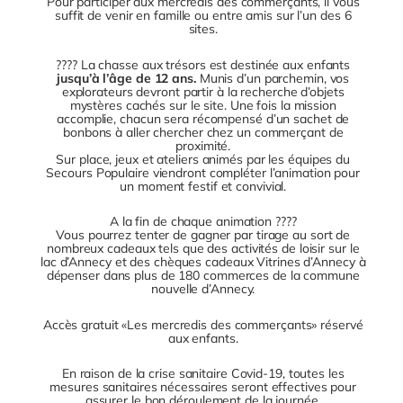
Pour participer aux mercredis des commerçants, il vous
suffit de venir en famille ou entre amis sur l’un des 6
sites.
???? La chasse aux trésors est destinée aux enfants
jusqu’à l’âge de 12 ans.
Munis d’un parchemin, vos
explorateurs devront partir à la recherche d’objets
mystères cachés sur le site. Une fois la mission
accomplie, chacun sera récompensé d’un sachet de
bonbons à aller chercher chez un commerçant de
proximité.
Sur place, jeux et ateliers animés par les équipes du
Secours Populaire viendront compléter l’animation pour
un moment festif et convivial.
A la fin de chaque animation ????
Vous pourrez tenter de gagner par tirage au sort de
nombreux cadeaux tels que des activités de loisir sur le
lac d’Annecy et des chèques cadeaux Vitrines d’Annecy à
dépenser dans plus de 180 commerces de la commune
nouvelle d’Annecy.
Accès gratuit «Les mercredis des commerçants» réservé
aux enfants.
En raison de la crise sanitaire Covid-19, toutes les
mesures sanitaires nécessaires seront effectives pour
assurer le bon déroulement de la journée.