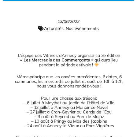
u
e
a
c
r
y
13/06/2022
e
Actualités
,
Nos évènements
L’équipe des Vitrines d’Annecy organise sa 3e édition
« Les Mercredis des Commerçants »
qui aura lieu
pendant la période estivale !
Même principe que les années précédentes, 6 dates, 6
communes, les mercredis de juillet et août de 10h à 12h,
nous vous donnons rendez-vous :
Pour une chasse aux trésors:
– 6 juillet à Meythet au Jardin de l’Hôtel de Ville
– 13 juillet à Annecy au Manoir de Novel
– 27 juillet à Cran-Gevrier au Cercle de l’Eau
– 3 août à Seynod au Parc de Malaz
– 10 août à Pringy au Mas des Jacobins
– 24 août à Annecy-le-Vieux au Parc Vignières