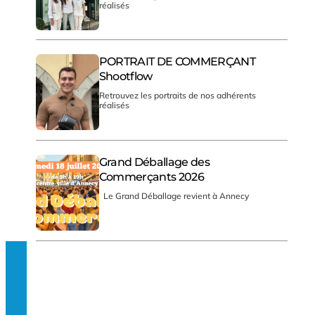
réalisés
PORTRAIT DE COMMERÇANT
Shootflow
Retrouvez les portraits de nos adhérents
réalisés
Grand Déballage des
Commerçants 2026
Le Grand Déballage revient à Annecy