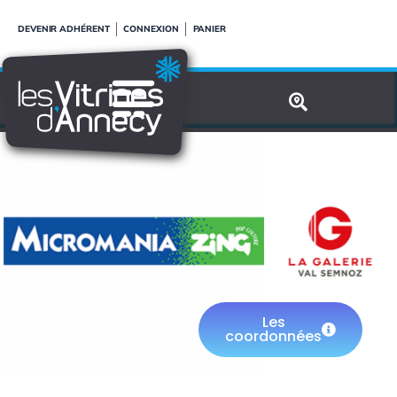
Aller
DEVENIR ADHÉRENT
CONNEXION
PANIER
au
contenu
MICROMANIA -
GALERIE VAL
Les
SEMNOZ
coordonnées