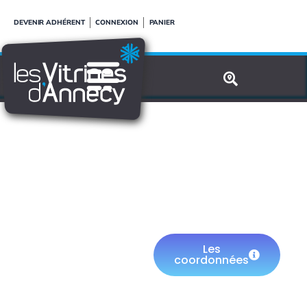
Aller
DEVENIR ADHÉRENT
CONNEXION
PANIER
au
contenu
MADMEN
Les
coordonnées