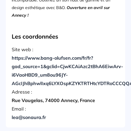
incomparable. Obtenez un son haut de gamme et un
design esthétique avec B&O.
Ouverture en avril sur
Annecy !
Les coordonnées
Site web :
https://www.bang-olufsen.com/fr/fr?
gad_source=1&gclid=CjwKCAiAzc2tBhA6EiwArv-
i6VaoHBD9_um8ou96JY-
AGcIJhBphwlIxq6LYXOspKZYKTRTHtcYDTRoCCCQ
Adresse :
Rue Vaugelas, 74000 Annecy, France
Email :
lea@sonaura.fr