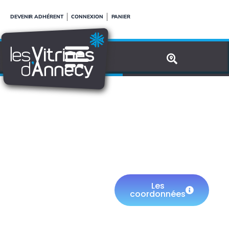
Aller
DEVENIR ADHÉRENT
CONNEXION
PANIER
au
contenu
FOURNIER
OPTICIEN
Les
ANNECY-LE-
coordonnées
VIEUX