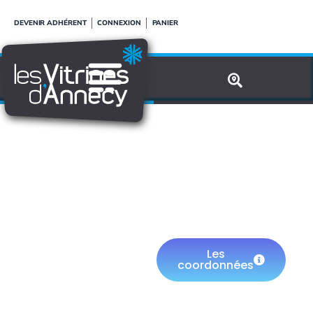
Aller
DEVENIR ADHÉRENT
CONNEXION
PANIER
au
contenu
CHARLES KOT
Les
coordonnées